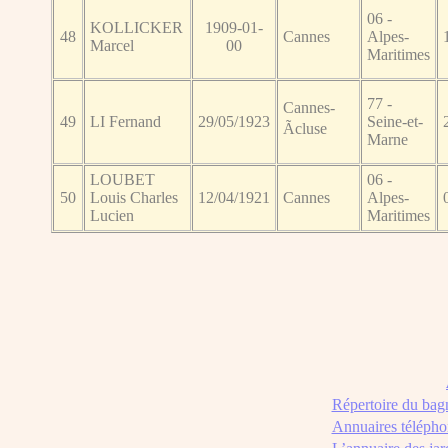
06 -
KOLLICKER
1909-01-
48
Cannes
Alpes-
Marcel
00
Maritimes
77 -
Cannes-
49
LI Fernand
29/05/1923
Seine-et-
Ãcluse
Marne
LOUBET
06 -
50
Louis Charles
12/04/1921
Cannes
Alpes-
Lucien
Maritimes
Répertoire du bag
Annuaires télépho