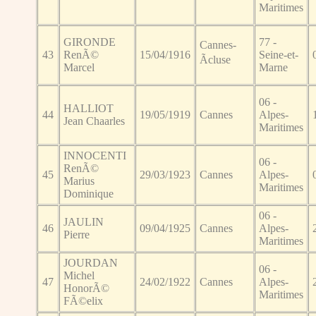
Maritimes
GIRONDE
77 -
Cannes-
43
RenÃ©
15/04/1916
Seine-et-
Ãcluse
Marcel
Marne
06 -
HALLIOT
44
19/05/1919
Cannes
Alpes-
Jean Chaarles
Maritimes
INNOCENTI
06 -
RenÃ©
45
29/03/1923
Cannes
Alpes-
Marius
Maritimes
Dominique
06 -
JAULIN
46
09/04/1925
Cannes
Alpes-
Pierre
Maritimes
JOURDAN
06 -
Michel
47
24/02/1922
Cannes
Alpes-
HonorÃ©
Maritimes
FÃ©elix