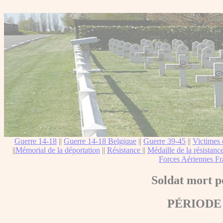
Guerre 14-18
||
Guerre 14-18 Belgique
||
Guerre 39-45
||
Victimes 
||
Mémorial de la déportation
||
Résistance
||
Médaille de la résistanc
Forces Aériennes Fr
Soldat mort p
PÉRIODE