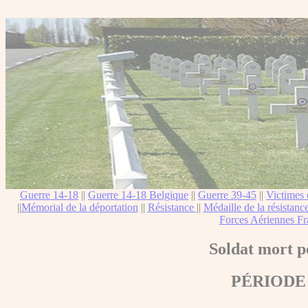
Guerre 14-18
||
Guerre 14-18 Belgique
||
Guerre 39-45
||
Victimes 
||
Mémorial de la déportation
||
Résistance
||
Médaille de la résistanc
Forces Aériennes Fr
Soldat mort p
PÉRIODE