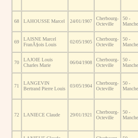
Cherbourg-
50 -
68
LAHOUSSE Marcel
24/01/1907
Octeville
Manch
LAISNE Marcel
Cherbourg-
50 -
69
02/05/1905
FranÃ§ois Louis
Octeville
Manch
LAJOIE Louis
Cherbourg-
50 -
70
06/04/1908
Charles Marie
Octeville
Manch
LANGEVIN
Cherbourg-
50 -
71
03/05/1904
Bertrand Pierre Louis
Octeville
Manch
Cherbourg-
50 -
72
LANIECE Claude
29/01/1921
Octeville
Manch