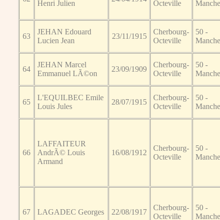
Henri Julien
Octeville
Manch
JEHAN Edouard
Cherbourg-
50 -
63
23/11/1915
Lucien Jean
Octeville
Manch
JEHAN Marcel
Cherbourg-
50 -
64
23/09/1909
Emmanuel LÃ©on
Octeville
Manch
L'EQUILBEC Emile
Cherbourg-
50 -
65
28/07/1915
Louis Jules
Octeville
Manch
LAFFAITEUR
Cherbourg-
50 -
66
AndrÃ© Louis
16/08/1912
Octeville
Manch
Armand
Cherbourg-
50 -
67
LAGADEC Georges
22/08/1917
Octeville
Manch