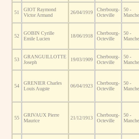
GIOT Raymond
Cherbourg-
50 -
51
26/04/1919
Victor Armand
Octeville
Manch
GOBIN Cyrille
Cherbourg-
50 -
52
18/06/1918
Emile Lucien
Octeville
Manch
GRANGUILLOTTE
Cherbourg-
50 -
53
19/03/1909
Joseph
Octeville
Manch
GRENIER Charles
Cherbourg-
50 -
54
06/04/1923
Louis Augste
Octeville
Manch
GRIVAUX Pierre
Cherbourg-
50 -
55
21/12/1913
Maurice
Octeville
Manch