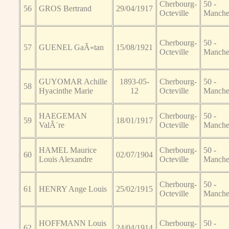
Cherbourg-
50 -
56
GROS Bertrand
29/04/1917
Octeville
Manch
Cherbourg-
50 -
57
GUENEL GaÃ«tan
15/08/1921
Octeville
Manch
GUYOMAR Achille
1893-05-
Cherbourg-
50 -
58
Hyacinthe Marie
12
Octeville
Manch
HAEGEMAN
Cherbourg-
50 -
59
18/01/1917
ValÃ¨re
Octeville
Manch
HAMEL Maurice
Cherbourg-
50 -
60
02/07/1904
Louis Alexandre
Octeville
Manch
Cherbourg-
50 -
61
HENRY Ange Louis
25/02/1915
Octeville
Manch
HOFFMANN Louis
Cherbourg-
50 -
62
24/04/1914