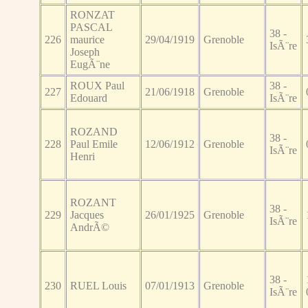
RONZAT
PASCAL
38 -
226
maurice
29/04/1919
Grenoble
IsÃ¨re
Joseph
EugÃ¨ne
ROUX Paul
38 -
227
21/06/1918
Grenoble
Edouard
IsÃ¨re
ROZAND
38 -
228
Paul Emile
12/06/1912
Grenoble
IsÃ¨re
Henri
ROZANT
38 -
229
Jacques
26/01/1925
Grenoble
IsÃ¨re
AndrÃ©
38 -
230
RUEL Louis
07/01/1913
Grenoble
IsÃ¨re