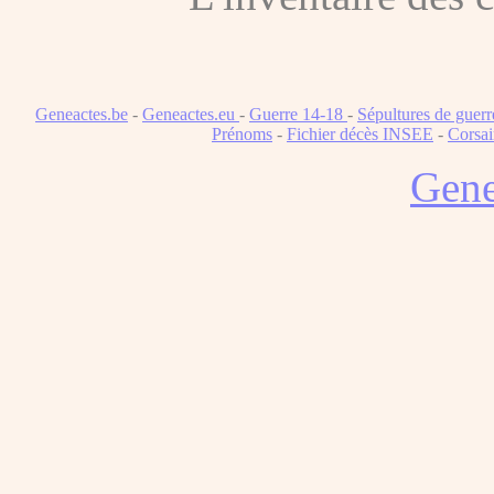
Geneactes.be
-
Geneactes.eu
-
Guerre 14-18
-
Sépultures de guerr
Prénoms
-
Fichier décès INSEE
-
Corsai
Gene