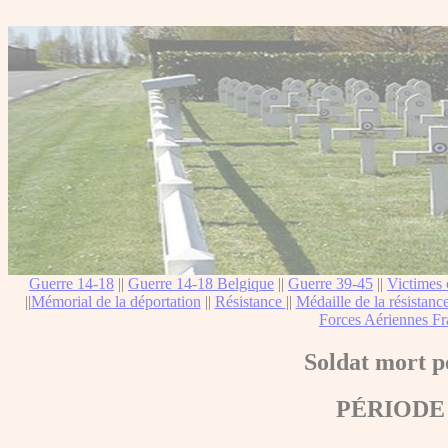
Guerre 14-18
||
Guerre 14-18 Belgique
||
Guerre 39-45
||
Victimes 
||
Mémorial de la déportation
||
Résistance
||
Médaille de la résistanc
Forces Aériennes Fr
Soldat mort p
PÉRIODE