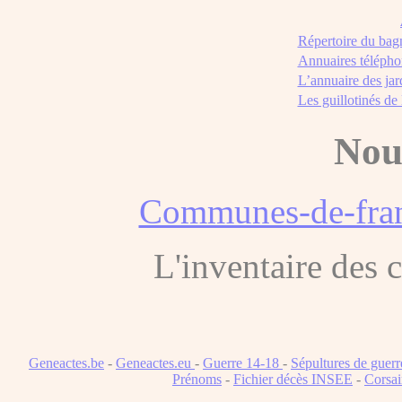
Répertoire du bag
Annuaires télépho
L’annuaire des jar
Les guillotinés de
Nou
Communes-de-fran
L'inventaire des
Geneactes.be
-
Geneactes.eu
-
Guerre 14-18
-
Sépultures de guerr
Prénoms
-
Fichier décès INSEE
-
Corsai