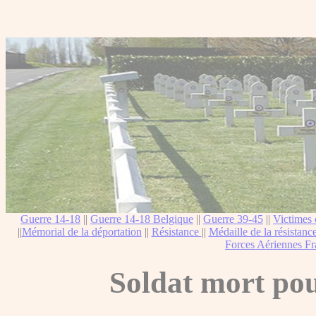
Guerre 14-18
||
Guerre 14-18 Belgique
||
Guerre 39-45
||
Victimes 
||
Mémorial de la déportation
||
Résistance
||
Médaille de la résistanc
Forces Aériennes Fr
Soldat mort pou