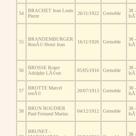
BRACHET Jean Louis
38 -
54
26/11/1922
Grenoble
Pierre
IsÃ
BRANDEMBURGER
38 -
55
16/11/1926
Grenoble
RenÃ© Henri Jean
IsÃ
BROSSE Roger
38 -
56
05/05/1916
Grenoble
Adolphe LÃ©on
IsÃ
BROTTE Marcel
38 -
57
20/07/1913
Grenoble
renÃ©
IsÃ
BRUN ROUDIER
38 -
58
04/12/1912
Grenoble
Paul Fernand Marius
IsÃ
BRUNET -
38 -