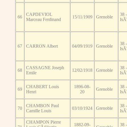
CAPDEVIOL
38 -
66
15/11/1909
Grenoble
Marceau Ferdinand
IsÃ
38 -
67
CARRON Albert
04/09/1919
Grenoble
IsÃ
CASSAGNE Joseph
38 -
68
12/02/1918
Grenoble
Emile
IsÃ
CHABERT Louis
1896-08-
38 -
69
Grenoble
Henri
20
IsÃ
CHAMBON Paul
38 -
70
03/10/1924
Grenoble
Camille Louis
IsÃ
CHAMPON Pierre
1882-09-
38 -