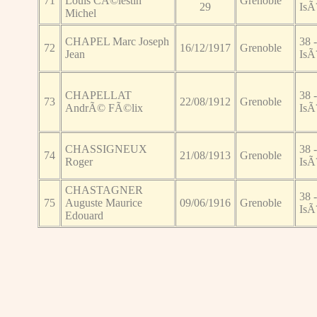
71
Louis CÃ©lestin
Grenoble
29
IsÃ
Michel
CHAPEL Marc Joseph
38 -
72
16/12/1917
Grenoble
Jean
IsÃ
CHAPELLAT
38 -
73
22/08/1912
Grenoble
AndrÃ© FÃ©lix
IsÃ
CHASSIGNEUX
38 -
74
21/08/1913
Grenoble
Roger
IsÃ
CHASTAGNER
38 -
75
Auguste Maurice
09/06/1916
Grenoble
IsÃ
Edouard