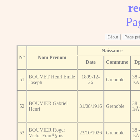
re
Pa
Naissance
N°
Nom Prénom
Date
Commune
Dp
BOUVET Henri Emile
1899-12-
38 -
51
Grenoble
Joseph
26
IsÃ
BOUVIER Gabriel
38 -
52
31/08/1916
Grenoble
Henri
IsÃ
BOUVIER Roger
38 -
53
23/10/1926
Grenoble
Victor FranÃ§ois
IsÃ