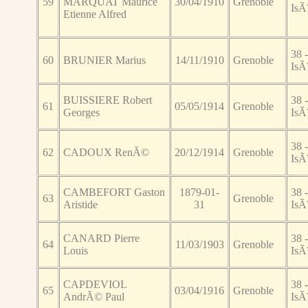
59
MARQUAT Maurice
30/04/1910
Grenoble
IsÃ
Etienne Alfred
38 -
60
BRUNIER Marius
14/11/1910
Grenoble
IsÃ
BUISSIERE Robert
38 -
61
05/05/1914
Grenoble
Georges
IsÃ
38 -
62
CADOUX RenÃ©
20/12/1914
Grenoble
IsÃ
CAMBEFORT Gaston
1879-01-
38 -
63
Grenoble
Aristide
31
IsÃ
CANARD Pierre
38 -
64
11/03/1903
Grenoble
Louis
IsÃ
CAPDEVIOL
38 -
65
03/04/1916
Grenoble
AndrÃ© Paul
IsÃ