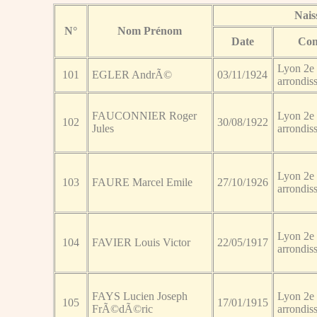
Nais
N°
Nom Prénom
Date
Co
Lyon 2e
101
EGLER AndrÃ©
03/11/1924
arrondis
FAUCONNIER Roger
Lyon 2e
102
30/08/1922
Jules
arrondis
Lyon 2e
103
FAURE Marcel Emile
27/10/1926
arrondis
Lyon 2e
104
FAVIER Louis Victor
22/05/1917
arrondis
FAYS Lucien Joseph
Lyon 2e
105
17/01/1915
FrÃ©dÃ©ric
arrondis