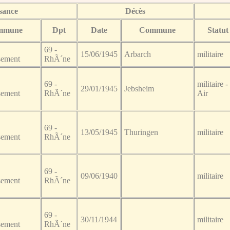
sance
Décès
mmune
Dpt
Date
Commune
Statut
69 -
15/06/1945
Arbarch
militaire
sement
RhÃ´ne
69 -
militaire -
29/01/1945
Jebsheim
sement
RhÃ´ne
Air
69 -
13/05/1945
Thuringen
militaire
sement
RhÃ´ne
69 -
09/06/1940
militaire
sement
RhÃ´ne
69 -
30/11/1944
militaire
sement
RhÃ´ne