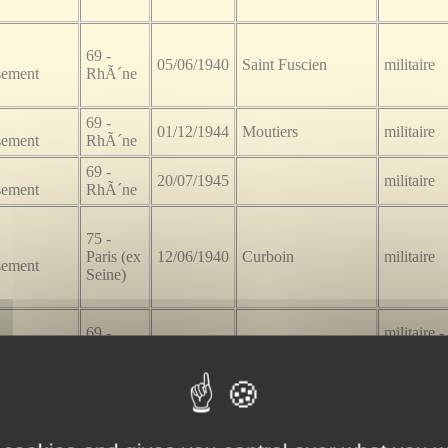
69 -
05/06/1940
Saint Fuscien
militaire
sement
RhÃ´ne
69 -
01/12/1944
Moutiers
militaire
sement
RhÃ´ne
69 -
20/07/1945
militaire
sement
RhÃ´ne
75 -
Paris (ex
12/06/1940
Curboin
militaire
sement
Seine)
69 -
militaire -
10/06/1944
Amfreville
sement
RhÃ´ne
Marine
69 -
07/04/1945
Neulusheim Baden
militaire
sement
RhÃ´ne
69 -