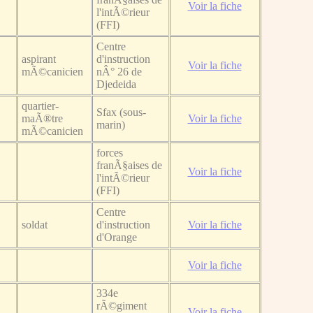
Voir la fiche
l'intÃ©rieur
(FFI)
Centre
aspirant
d'instruction
Voir la fiche
mÃ©canicien
nÂ° 26 de
Djedeida
quartier-
Sfax (sous-
maÃ®tre
Voir la fiche
marin)
mÃ©canicien
forces
franÃ§aises de
Voir la fiche
l'intÃ©rieur
(FFI)
Centre
soldat
d'instruction
Voir la fiche
d'Orange
Voir la fiche
334e
rÃ©giment
Voir la fiche