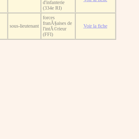
d'infanterie
(334e RI)
forces
franÃ§aises de
sous-lieutenant
Voir la fiche
l'intÃ©rieur
(FFI)