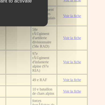
ant to activate
Voir la fiche
4e rÃ©giment
de tirailleurs
Voir la fiche
sÃ©nÃ©galais
(4e RTS)
58e
rÃ©giment
d'artillerie
Voir la fiche
divisionnaire
(58e RAD)
97e
rÃ©giment
d'infanterie
Voir la fiche
alpine (97e
RIA)
49 e RAF
Voir la fiche
10 e bataillon
Voir la fiche
de chars alpins
forces
franÃ§aises de