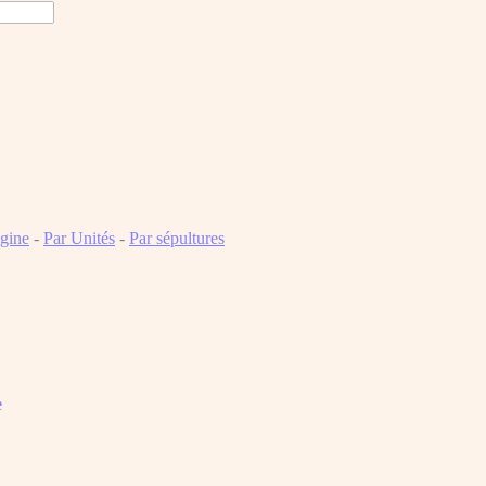
igine
-
Par Unités
-
Par sépultures
e