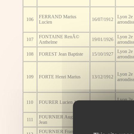
FERRAND Marius
Lyon 2e
106
16/07/1912
Lucien
arrondis
FONTAINE RenÃ©
Lyon 2e
107
19/01/1926
Anthelme
arrondis
Lyon 2e
108
FOREST Jean Baptiste
15/10/1927
arrondis
Lyon 2e
109
FORTE Henri Marius
13/12/1912
arrondis
Lyon 2e
110
FOURER Lucien Joseph
24/12/1920
arrondis
FOURNIER Auguste
Lyon 2e
111
31/12/1920
Jean
arrondis
FOURNIER Francis
Lyon 2e