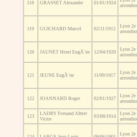
118
GRASSET Alexandre
01/01/1924
arrondis
Lyon 2e
119
GUICHARD Marcel
02/11/1912
arrondis
Lyon 2e
120
JAUNET Henri EugÃ¨ne
12/04/1920
arrondis
Lyon 2e
121
JEUNE EugÃ¨ne
11/09/1917
arrondis
Lyon 2e
122
JOANNARD Roger
02/01/1927
arrondis
LADRY Fernand Albert
Lyon 2e
123
03/08/1914
Victor
arrondis
Lyon 2e
124
LARGE Jean Louis
09/06/1901