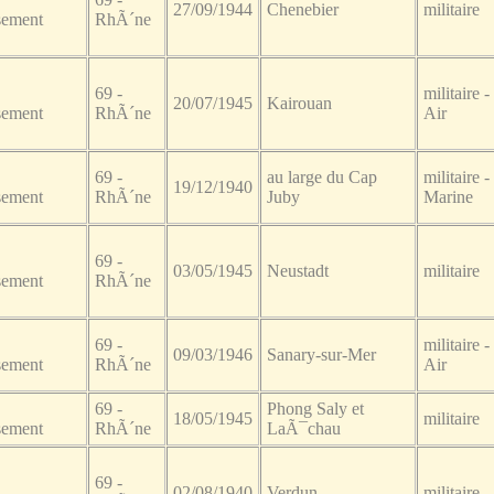
27/09/1944
Chenebier
militaire
sement
RhÃ´ne
69 -
militaire -
20/07/1945
Kairouan
sement
RhÃ´ne
Air
69 -
au large du Cap
militaire -
19/12/1940
sement
RhÃ´ne
Juby
Marine
69 -
03/05/1945
Neustadt
militaire
sement
RhÃ´ne
69 -
militaire -
09/03/1946
Sanary-sur-Mer
sement
RhÃ´ne
Air
69 -
Phong Saly et
18/05/1945
militaire
sement
RhÃ´ne
LaÃ¯chau
69 -
02/08/1940
Verdun
militaire