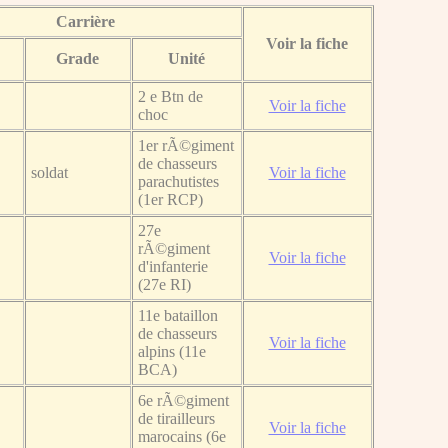
Carrière
Voir la fiche
Grade
Unité
2 e Btn de
Voir la fiche
choc
1er rÃ©giment
de chasseurs
soldat
Voir la fiche
parachutistes
(1er RCP)
27e
rÃ©giment
Voir la fiche
d'infanterie
(27e RI)
11e bataillon
de chasseurs
Voir la fiche
alpins (11e
BCA)
6e rÃ©giment
de tirailleurs
Voir la fiche
marocains (6e