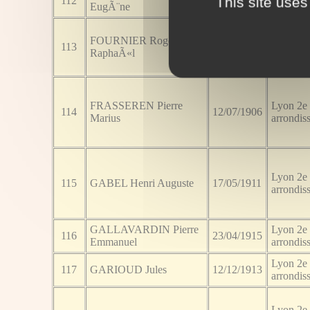
This site uses
112
17/02/1907
EugÃ¨ne
arrondis
FOURNIER Roger Jules
Lyon 2e
113
08/04/1922
RaphaÃ«l
arrondis
FRASSEREN Pierre
Lyon 2e
114
12/07/1906
Marius
arrondis
Lyon 2e
115
GABEL Henri Auguste
17/05/1911
arrondis
GALLAVARDIN Pierre
Lyon 2e
116
23/04/1915
Emmanuel
arrondis
Lyon 2e
117
GARIOUD Jules
12/12/1913
arrondis
Lyon 2e