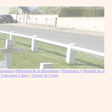
portation
||
Mémorial de la déportation
||
Résistance
||
Médaille de la
 Françaises Libres
||
Guerre de Corée