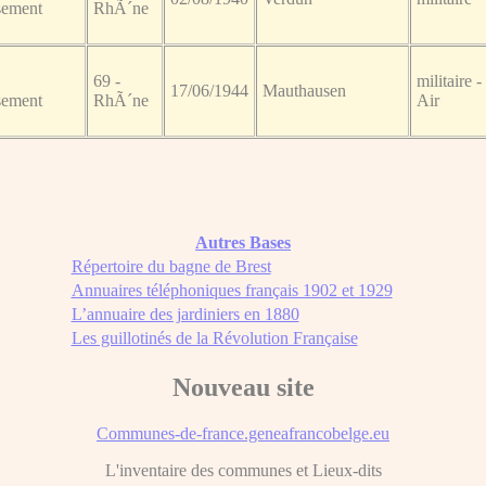
sement
RhÃ´ne
69 -
militaire -
17/06/1944
Mauthausen
sement
RhÃ´ne
Air
Autres Bases
Répertoire du bagne de Brest
Annuaires téléphoniques français 1902 et 1929
L’annuaire des jardiniers en 1880
Les guillotinés de la Révolution Française
Nouveau site
Communes-de-france.geneafrancobelge.eu
L'inventaire des communes et Lieux-dits