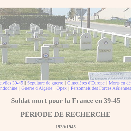
civiles 39-45
||
Sépulture de guerre
||
Cimetières d'Europe
||
Morts en dé
Indochine
||
Guerre d'Algérie
||
Opex
||
Personnels des Forces Aériennes
Soldat mort pour la France en 39-45
PÉRIODE DE RECHERCHE
1939›1945