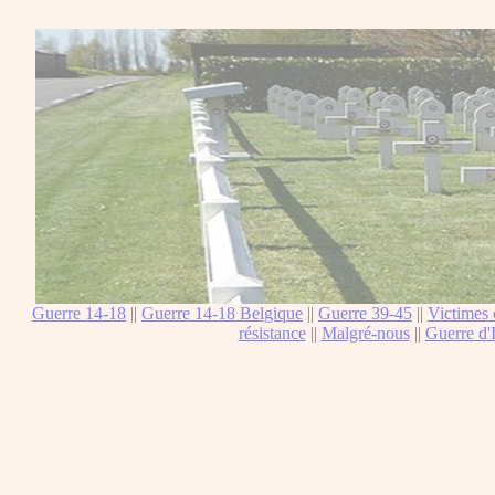
Guerre 14-18
||
Guerre 14-18 Belgique
||
Guerre 39-45
||
Victimes 
résistance
||
Malgré-nous
||
Guerre d'