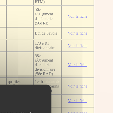
RTM)
56e
rÃ©giment
Voir la fiche
d'infanterie
(56e RI)
Btn de Savoie
Voir la fiche
173 e RI
Voir la fiche
divisionnaire
58e
rÃ©giment
d'artillerie
Voir la fiche
divisionnaire
(58e RAD)
quartier-
1er bataillon de
maÃ®tre
fusiliers marins
Voir la fiche
fusilier
(1er BFM)
Voir la fiche