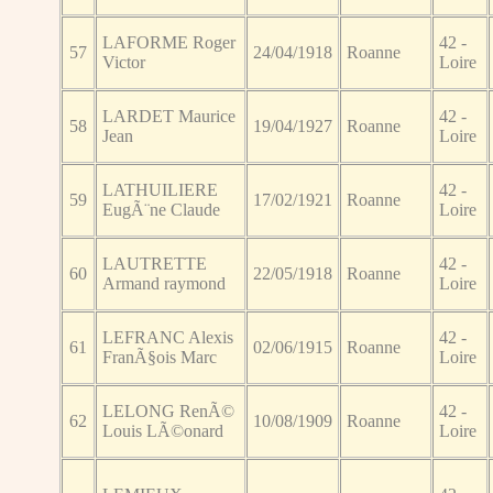
LAFORME Roger
42 -
57
24/04/1918
Roanne
Victor
Loire
LARDET Maurice
42 -
58
19/04/1927
Roanne
Jean
Loire
LATHUILIERE
42 -
59
17/02/1921
Roanne
EugÃ¨ne Claude
Loire
LAUTRETTE
42 -
60
22/05/1918
Roanne
Armand raymond
Loire
LEFRANC Alexis
42 -
61
02/06/1915
Roanne
FranÃ§ois Marc
Loire
LELONG RenÃ©
42 -
62
10/08/1909
Roanne
Louis LÃ©onard
Loire