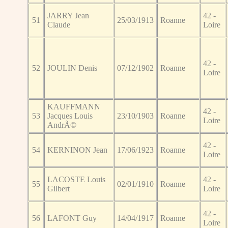
JARRY Jean
42 -
51
25/03/1913
Roanne
Claude
Loire
42 -
52
JOULIN Denis
07/12/1902
Roanne
Loire
KAUFFMANN
42 -
53
Jacques Louis
23/10/1903
Roanne
Loire
AndrÃ©
42 -
54
KERNINON Jean
17/06/1923
Roanne
Loire
LACOSTE Louis
42 -
55
02/01/1910
Roanne
Gilbert
Loire
42 -
56
LAFONT Guy
14/04/1917
Roanne
Loire