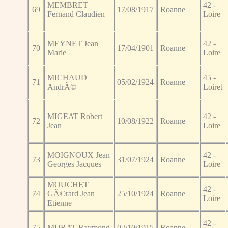
MEMBRET
42 -
69
17/08/1917
Roanne
Fernand Claudien
Loire
MEYNET Jean
42 -
70
17/04/1901
Roanne
Marie
Loire
MICHAUD
45 -
71
05/02/1924
Roanne
AndrÃ©
Loiret
MIGEAT Robert
42 -
72
10/08/1922
Roanne
Jean
Loire
MOIGNOUX Jean
42 -
73
31/07/1924
Roanne
Georges Jacques
Loire
MOUCHET
42 -
74
GÃ©rard Jean
25/10/1924
Roanne
Loire
Etienne
42 -
75
MURAT Raymond
02/10/1915
Roanne