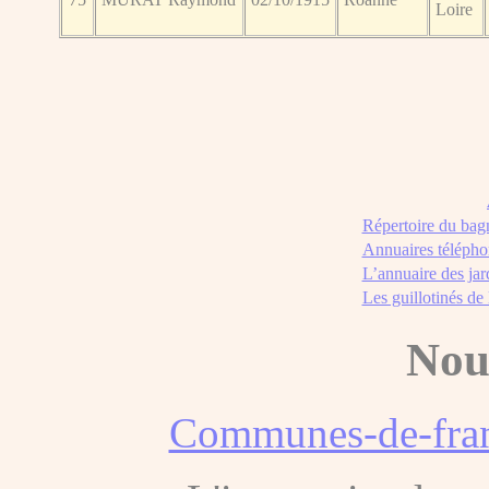
Loire
Répertoire du bag
Annuaires télépho
L’annuaire des jar
Les guillotinés de
Nou
Communes-de-fran