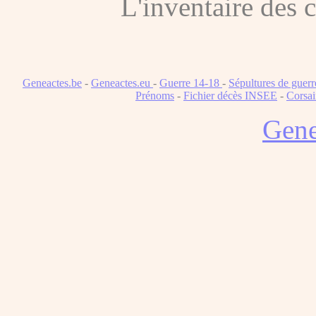
L'inventaire des
Geneactes.be
-
Geneactes.eu
-
Guerre 14-18
-
Sépultures de guerr
Prénoms
-
Fichier décès INSEE
-
Corsai
Gene