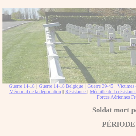
Guerre 14-18
||
Guerre 14-18 Belgique
||
Guerre 39-45
||
Victimes 
||
Mémorial de la déportation
||
Résistance
||
Médaille de la résistanc
Forces Aériennes Fr
Soldat mort p
PÉRIODE