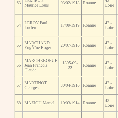
LEMIEUX
42 -
63
03/02/1918
Roanne
Maurice Louis
Loire
LEROY Paul
42 -
64
17/09/1919
Roanne
Lucien
Loire
MARCHAND
42 -
65
20/07/1916
Roanne
EugÃ¨ne Roger
Loire
MARCHEBOEUF
1895-09-
42 -
66
Jean Francois
Roanne
22
Loire
Claude
MARTINOT
42 -
67
30/04/1916
Roanne
Georges
Loire
42 -
68
MAZIOU Marcel
10/03/1914
Roanne
Loire