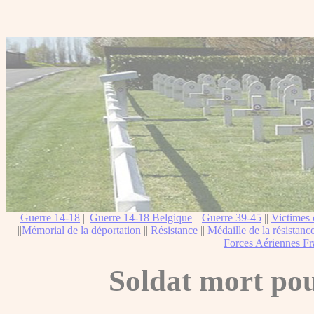
Guerre 14-18
||
Guerre 14-18 Belgique
||
Guerre 39-45
||
Victimes 
||
Mémorial de la déportation
||
Résistance
||
Médaille de la résistanc
Forces Aériennes Fr
Soldat mort pou