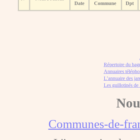
Date
Commune
Dpt
Répertoire du bag
Annuaires télépho
L’annuaire des jar
Les guillotinés de
Nou
Communes-de-fran