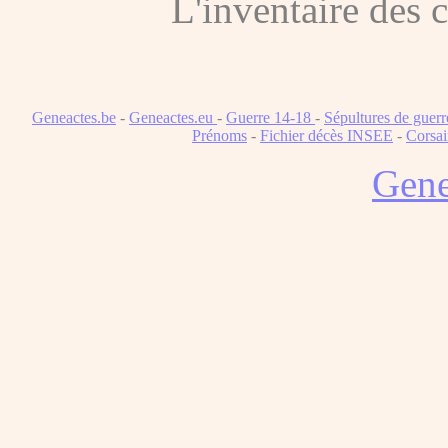
L'inventaire des
Geneactes.be
-
Geneactes.eu
-
Guerre 14-18
-
Sépultures de guerr
Prénoms
-
Fichier décès INSEE
-
Corsai
Gene